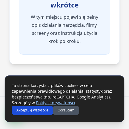
wkrótce
W tym miejscu pojawi się pełny
opis działania narzędzia, filmy,
screeny oraz instrukcja użycia
krok po kroku.
Ta strona korzysta z plików cookies w celu
zapewnienia prawidłowego działania, statystyk oraz
bezpieczeństwa (np. reCAPTCHA, Google Analytics).
Szczegóły w
Polityce prywatności
.
©
2026
Robomach – Wszelkie prawa zastrzeżone.
|
Polityka
Akceptuję wszystkie
Odrzucam
prywatności i cookies